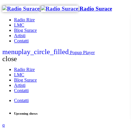
Radio Surace
Radio Rize
LMC
Blog Surace
Artisti
Contatti
menu
play_circle_filled
Popup Player
close
Radio Rize
LMC
Blog Surace
Artisti
Contatti
Contatti
Upcoming shows